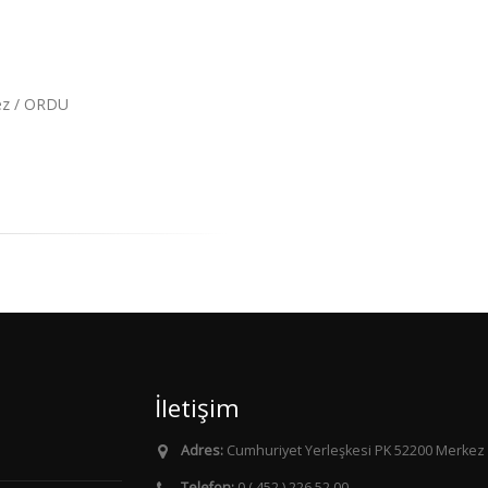
ez / ORDU
İletişim
Adres:
Cumhuriyet Yerleşkesi PK 52200 Merkez
Telefon:
0 ( 452 ) 226 52 00