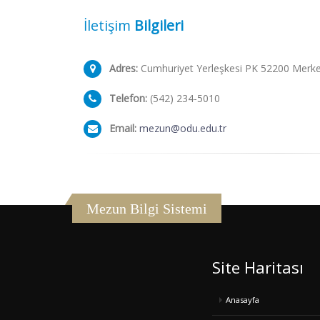
İletişim
Bilgileri
Adres:
Cumhuriyet Yerleşkesi PK 52200 Merk
Telefon:
(542) 234-5010
Email:
mezun@odu.edu.tr
Mezun Bilgi Sistemi
Site Haritası
Anasayfa