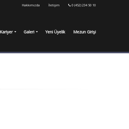
Hakkımızda
İletişim
0 (452) 234 50 10
Kariyer
Galeri
Yeni Üyelik
Mezun Girişi